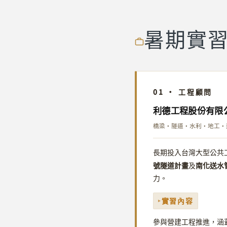
暑期實
01 · 工程顧問
利德工程股份有限
橋梁・隧道・水利・地工・建
長期投入台灣大型公共
號隧道計畫
南化送水
及
力。
實習內容
參與營建工程推進，涵