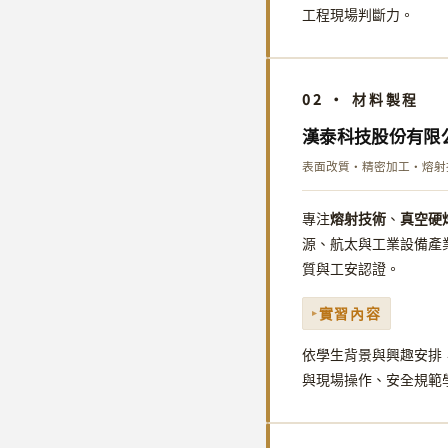
工程現場判斷力。
02 · 材料製程
漢泰科技股份有限
表面改質・精密加工・熔射技
熔射技術
真空硬
專注
、
源、航太與工業設備產業。
質與工安認證。
實習內容
依學生背景與興趣安排
與現場操作、安全規範