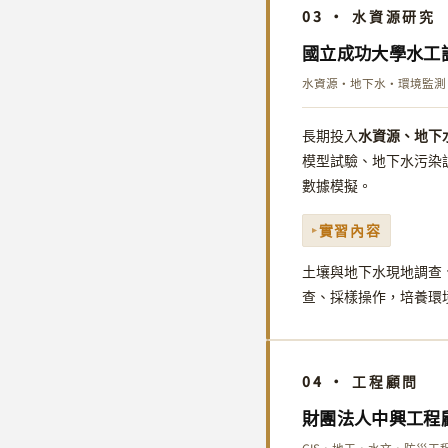
03 · 水資源研究
國立成功大學水工
水資源・地下水・環境監測
水資源、地下
長期投入
模型試驗、地下水污染
數據模擬。
實習內容
土壤與地下水現地調查
查、採樣操作，培養環
04 · 工程顧問
財團法人中興工程
GIS・地工・水文・防災