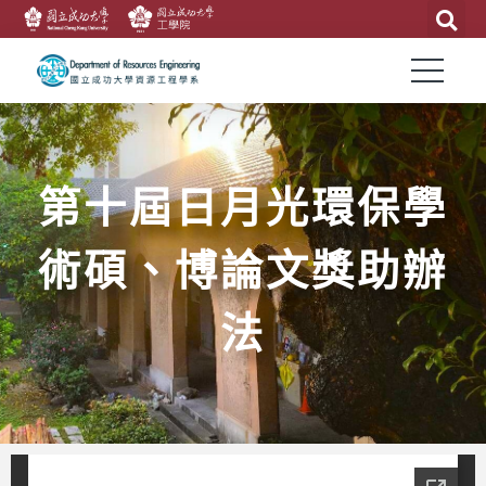
第十屆日月光環保學
術碩、博論文獎助辦
法