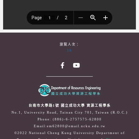
瀏覽人次：
18
台南市大學路1號 國立成功大學 資源工程學系
No.1, University Road, Tainan City 701, Taiwan (R.O.C.)
Phone: (886)-6-2757575-62800
Email:em62800@email.ncku.edu.tw
©2022 National Cheng Kung University Department of