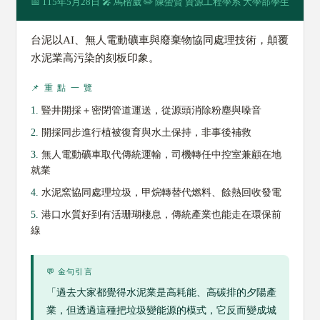
📅 115年5月28日 🎤 馬楷崴 ✏️ 陳螢賢 資源工程學系 大學部學生
台泥以AI、無人電動礦車與廢棄物協同處理技術，顛覆
水泥業高污染的刻板印象。
📌 重 點 一 覽
1.
豎井開採＋密閉管道運送，從源頭消除粉塵與噪音
2.
開採同步進行植被復育與水土保持，非事後補救
3.
無人電動礦車取代傳統運輸，司機轉任中控室兼顧在地
就業
4.
水泥窯協同處理垃圾，甲烷轉替代燃料、餘熱回收發電
5.
港口水質好到有活珊瑚棲息，傳統產業也能走在環保前
線
💬 金句引言
「過去大家都覺得水泥業是高耗能、高碳排的夕陽產
業，但透過這種把垃圾變能源的模式，它反而變成城