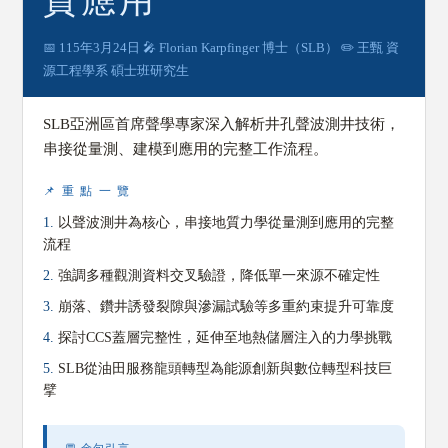
質應用
📅 115年3月24日 🎤 Florian Karpfinger 博士（SLB） ✏️ 王甄 資
源工程學系 碩士班研究生
SLB亞洲區首席聲學專家深入解析井孔聲波測井技術，
串接從量測、建模到應用的完整工作流程。
📌 重 點 一 覽
1.
以聲波測井為核心，串接地質力學從量測到應用的完整
流程
2.
強調多種觀測資料交叉驗證，降低單一來源不確定性
3.
崩落、鑽井誘發裂隙與滲漏試驗等多重約束提升可靠度
4.
探討CCS蓋層完整性，延伸至地熱儲層注入的力學挑戰
5.
SLB從油田服務龍頭轉型為能源創新與數位轉型科技巨
擘