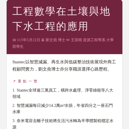
工程數學在土壤與地
下水工程的應用
📅 115年5月22日 🎤 劉文堯 博士 ✏️ 王宣晴 資源工程學系 大學
部學生
Stantec以智慧減漏、再生水與低碳整治技術展現外商工
程顧問實力，劉文堯博士亦分享職涯選擇心路歷程。
📌 重 點 一 覽
1.
Stantec全球逾三萬員工，橫跨水處理、淨零綠能等八大
領域
2.
智慧減漏每日減少14.2萬m³水損，年省四分之一座石門
水庫
3.
奈米電容去離子技術將生活污水轉為半導體製程穩定水
源