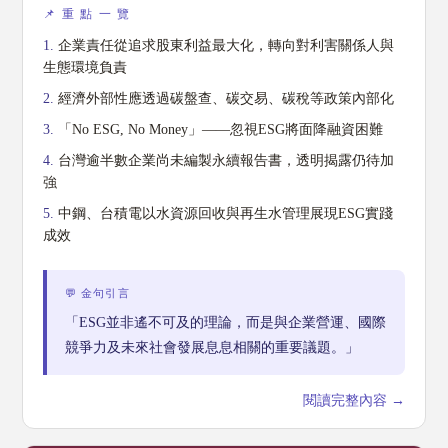
📌 重 點 一 覽
1.
企業責任從追求股東利益最大化，轉向對利害關係人與
生態環境負責
2.
經濟外部性應透過碳盤查、碳交易、碳稅等政策內部化
3.
「No ESG, No Money」——忽視ESG將面降融資困難
4.
台灣逾半數企業尚未編製永續報告書，透明揭露仍待加
強
5.
中鋼、台積電以水資源回收與再生水管理展現ESG實踐
成效
💬 金句引言
「ESG並非遙不可及的理論，而是與企業營運、國際
競爭力及未來社會發展息息相關的重要議題。」
閱讀完整內容 →