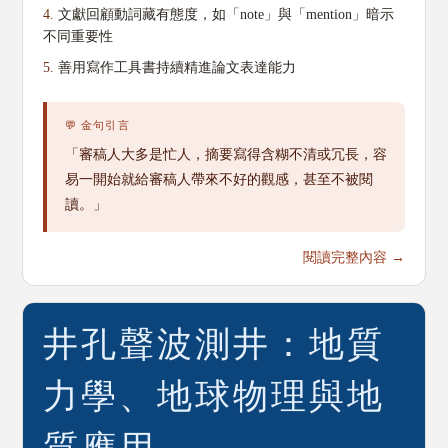
4.
文獻回顧動詞藏有態度，如「note」與「mention」暗示
不同重要性
5.
善用寫作工具書持續精進論文表達能力
💬 金句引言
「審稿人大多是忙人，摘要寫得含糊不清或冗長，容
易一開始就給審稿人帶來不好的觀感，甚至不被閱
讀。」
閱讀完整內容 →
井孔聲波測井：地質
力學、地球物理與地