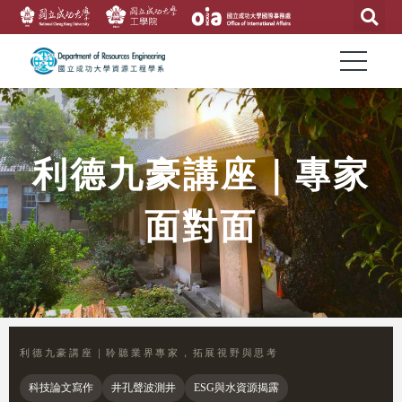
利德九豪講座｜專家
面對面
利德九豪講座｜聆聽業界專家，拓展視野與思考
科技論文寫作
井孔聲波測井
ESG與水資源揭露