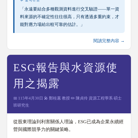
💬 金句引言
「永遠要結合多種觀測資料進行交叉驗證——單一資
料來源的不確定性往往很高，只有透過多重約束，才
能對應力場給出較可靠的估計。」
閱讀完整內容 →
ESG報告與水資源使
用之揭露
📅 115年4月30日 🎤 鄭桂蕙 教授 ✏️ 陳貞伶 資源工程學系 碩士
班研究生
從股東理論到利害關係人理論，ESG已成為企業永續經
營與國際競爭力的關鍵策略。