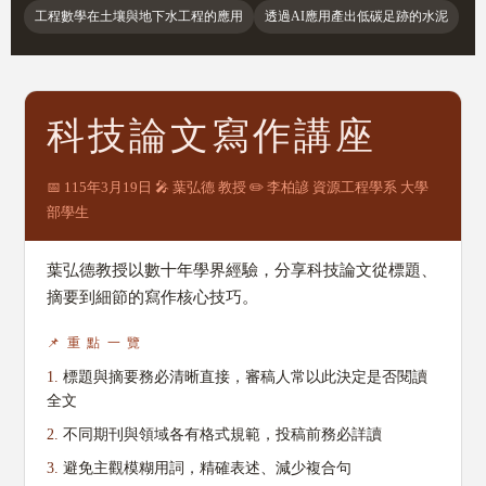
工程數學在土壤與地下水工程的應用
透過AI應用產出低碳足跡的水泥
科技論文寫作講座
📅 115年3月19日 🎤 葉弘德 教授 ✏️ 李柏諺 資源工程學系 大學
部學生
葉弘德教授以數十年學界經驗，分享科技論文從標題、
摘要到細節的寫作核心技巧。
📌 重 點 一 覽
1.
標題與摘要務必清晰直接，審稿人常以此決定是否閱讀
全文
2.
不同期刊與領域各有格式規範，投稿前務必詳讀
3.
避免主觀模糊用詞，精確表述、減少複合句