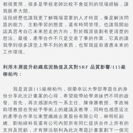
都很實用，很多是學校老師比較不會提到的現場經驗，讓
我眼界大開。
這段經歷也讓我更了解職場需要的人才特質，像是解決問
題的能力、主動學習的態度，還有時間管理。也讓我開始
認真思考自己未來想走的方向，對於職涯規劃有更清楚的
想法。最後，產學合作不只是交差了事的作業，它真的讓
我學到很多課堂上學不到的東西，也幫我提前適應未來的
工作環境。
利用木屑提升紡織底泥熱值及其對SRF 品質影響/115級
柳柏均：
我是資源115級柳柏均，很榮幸以大學部專題生的身
份分享此次計畫案的心得，希望能帶給學弟妹們不同的啟
發。首先，再次感謝向性一系主任、陳偉勝教授、李政翰
助理教授在旁給予學術上的建議及教導，同時也感恩這次
的產學合作單位東豐纖維企業股份有限公司，林明旺副
總、劉柏緯科長還有公司內部所有同仁提供合作上所有的
支持及照顧，才有辦法順利為此次專題計畫案劃下一個完