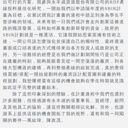
出可行的方案。我參與永丰成資源股份有限公司的RDF產
線投料最佳化研究，一開始我們以申請隔年度的SBIR計
畫為目標，在嘗試撰寫計畫書的過程中踏足到身為學生不
曾涉略的領域。未來有朝一日我們或許會走向創業這條道
路的職涯發展，這時如何募集創新研發的資金，政府的
SBIR計劃就是一種選項。它讓我開始思索當擁有技術之
後，一間公司該怎麼強化並保護自己的獨特性，最終透過
書面或口頭表達的方式獲得來自各方投資人或政府的支
持。另一項難得的經歷是在我們做計劃期間恰巧是公司正
在建廠的時刻，能夠親眼看見從一間空蕩蕩的廠房，到各
種大型機器的建構，再到整個產線的組裝完成，真的覺得
很震撼!搭配一開始規劃時的廠房設計配置圖和建廠的時
程規劃，我想哪裡還有這樣的機會能夠在學生時期就見識
如此近乎完整的建廠始末。
除了這些印象深刻的體驗，在計畫過程中我們也遇到
許多困難，但很感謝有永丰成的張董事長、賀經理、顧問
及其他員工的協助，讓這些難關都得以化解。另外，也謝
謝系上提供這樣的機會開拓了我的視野，還有和我一同闖
關的夥伴—萬紘瑋、陳政茂。