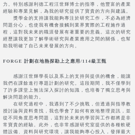
力。特別感謝利德工程汪世輝博士的指導，他豐富的產業
經驗和專業見解，為我的研究提供了寶貴的方向與建議。
獎學金的支持讓我能夠專注於研究工作，不必為經濟
問題分心，也使我有機會接觸到業界實際的工程施作過
程，這對我未來的職涯發展有著重要的意義。這次的研究
經歷讓我更加了解學術研究與產業應用之間的關係，也幫
助我明確了自己未來發展的方向。
FORGE 計劃在地熱探勘上之應用/114級王甄
感謝汪世輝學長以及系上的支持與提供的機會，能讓
我們在課餘進行專題計劃的研究。這段期間，我不僅學到
了許多課堂上無法深入探討的知識，也培養了獨立思考與
解決問題的能力。
在研究過程中，我遇到了不少挑戰，但透過與指導教
授討論與資料查找，我也學會了如何有效地整理資訊，並
從不同角度思考問題，這對於未來的學習與工作都將是非
常寶貴的經驗。此外，也非常感謝研究室提供的各種軟硬
體設備、資料與研究環境，讓我能夠專心投入，發揮最大