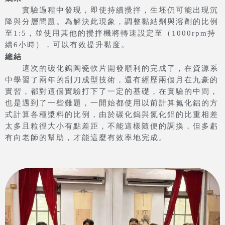
實驗過程中發現，即使持續攪拌，生坯仍可能出現沉
降與分層問題。為解決此現象，調整黏結劑與溶劑的比例
至1:5，並使用其他的攪拌機將轉速設定至（1000rpm持
續6小時），可以有效提升黏度。
總結
這次的碳化鎢陶瓷軟片開發順利的完成了，在資源系
中學習了兩年的刮刀成型技術，還有經歷兩個月在九豪的
實習，都對這個實驗打下了一定的基礎，在實驗的中間，
也是遇到了一些難題，一開始都使用以前計算氮化鋁的方
式計算各種漿料的比例，由於碳化鎢與氮化鋁的比重相差
太多且粒徑大小有點差距，不能這樣隨便的調換，但多虧
有向老師的幫助，才能這麼有效率地完成。