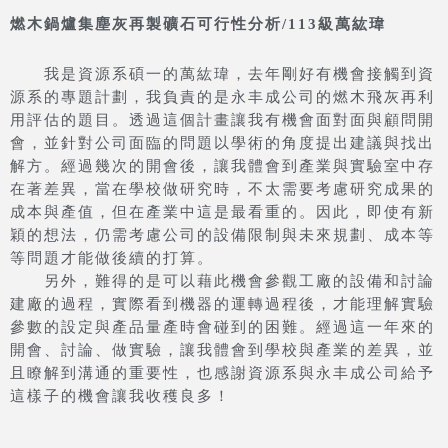
燃木鍋爐集塵灰再製礦石可行性分析/113級萬紘瑋
我是資源系碩一的萬紘瑋，去年剛好有機會接觸到資
源系的專題計劃，我負責的是永丰成公司的燃木飛灰再利
用評估的題目。透過這個計畫讓我有機會面對面與顧問開
會，並針對公司面臨的問題以學術的角度提出建議與找出
解方。經過幾次的開會後，讓我體會到產業與實驗室中存
在著差異，當在學校做研究時，不太需要考慮研究成果的
成本與產值，但在產業中這是最看重的。因此，即使有新
穎的想法，仍需考慮公司的設備限制與未來規劃、成本等
等問題才能做後續的打算。
另外，難得的是可以藉此機會參觀工廠的設備和討論
建廠的過程，實際看到機器的運轉過程後，才能理解實驗
參數的設定與產品量產時會碰到的困難。經過這一年來的
開會、討論、做實驗，讓我體會到學校與產業的差異，並
且瞭解到溝通的重要性，也感謝資源系與永丰成公司給予
這樣子的機會讓我收穫良多！