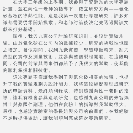
在大學三年級的上學期，我參與了資源系的大學專題
計畫，並在向性一老師的指導下，確立研究方向——氮化
矽基板的導熱性能。這是我第一次進行專題研究，許多知
識都需要從零開始摸索，和老師討論後決定先透過閱讀文
獻來打好基礎。
隨後，我與九豪公司討論研究規劃，並設計實驗步
驟。由於氮化矽在公司內的數據較少，研究的挑戰性也隨
之增加。暑假期間，我到九豪實習，學習球磨粉末、刮刀
成型的實作及測量技術，並參與整個製程開發。在這段時
間，公司的前輩與同事們都給予了我很大的幫助，使我能
夠順利掌握相關技術。
這次專題不僅讓我學到了與氮化矽相關的知識，也提
升了我的實驗規劃與設計能力。我將這段經歷整理成研究
所的申請資料，最終順利錄取。特別感謝向性一老師的指
導，讓我有機會參與這項研究，也感謝九豪公司的朱智鴻
博士與蔡國仁副理，他們在實驗上的指導對我幫助很大。
最後，也感謝實驗室的學長姐與公司的前輩們，在我經驗
不足時提供協助，讓我能順利完成這次專題研究。