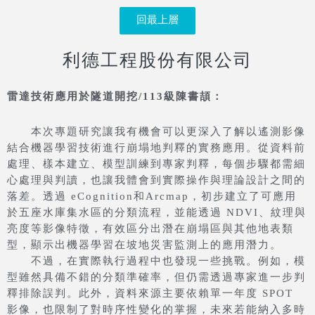
回最上層
利德工程股份有限公司
雷達技術應用於隧道開挖/113級陳書頡：
本次專題研究讓我有機會可以更深入了解以遙測影像
結合機器學習技術進行崩塌地判釋的實務應用。從資料前
處理、樣本建立、模型訓練到專家判釋，每個步驟都需細
心處理與判讀，也讓我體會到實際操作與理論設計之間的
落差。透過 eCognition和Arcmap，初步建立了可應用
於五座水庫集水區的分類流程，並能透過 NDVI、紋理與
亮度等影像特徵，有效區分出潛在崩塌區與其他地表類
型，顯示出機器學習在坡地災害監測上的應用潛力。
不過，在實際執行過程中也發現一些挑戰。例如，模
型雖然具備不錯的分類準確率，但仍需透過專家進一步判
釋排除誤判。此外，資料來源主要依賴單一年度 SPOT
影像，也限制了對時序性變化的掌握，未來若能納入多時