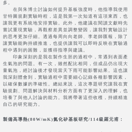
多。
在與朱博士討論如何提升基板強度時，他指導我使用
甘特圖規劃實驗時程，這是我第一次知道有這項東西，也
讓我更有系統地安排實驗。此外，他建議在閱讀文獻時先
嘗試重現實驗，再觀察差異並調整變因，讓我對實驗設計
的思考更加仔細。透過每周向向老師、李老師匯報，除了
讓實驗能夠持續推進，也提供讓我可以即時反映在實驗過
程中遇到的困難，並獲得指導與建議。
印象深刻的是我在製作生胚的過程中，常遇到表面產
生氣泡的問題。有一次，雖然配比相同，但成品仍出現大
量氣泡，經討論後才發現當天下雨可能影響結果。這也讓
我深刻體會到，實驗過程中需要細心記錄各種影響因素，
以確保數據的準確性。總結來說，這次專題研究讓我在實
驗規劃、問題解決與材料分析方面有了更深入的理解，也
培養了與他人討論的能力。我將帶著這些收穫，持續精進
自己的研究能力。
製備高導熱(80W/mK)氮化矽基板研究/114級羅元甫：