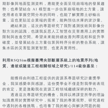
期影像與地面監測資料，應能更全面呈現崩塌地的發展趨
勢；也希望結合 AI 模型進一步估算崩塌地的土方量，讓
使用者在掌握空間分布的同時，也能了解實際土砂輸出
量，這也更貼近企業端的需求，能夠預估水庫的淤沙量。
總結來說，這次的專題研究了我對遙測技術與影像分
類方法的認識，也讓我反思人工智慧在災害應用上的實際
限制與改進空間。希望未來能持續改善判釋流程和提升準
確度，並發展結合土方量估算與時序分析的整合系統，讓
集水區的災害監測更智慧、也更具實用性。
利用RSQSim模擬臺灣央部斷層系統上的地震序列(地
質、邊坡或隧道工程相關領域之研究)/114級徐嘉呈：
能獲得由利德工程提供的資源系專題研究計畫獎學
金，我深感榮幸與感謝。這份獎學金不僅是對我學術表現
的肯定，更是激勵我在資源工程領域繼續深耕的動力。
透過這次專題研究的機會，我得以將課堂所學的理論
知識應用於實際研究中，拓展了我的專業視野。研究過程
中遇到的各種挑戰，也培養了我的耐心與解決問題的能