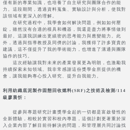
僅有新的專業知識，也培養了自主研究與團隊合作的能
力。這段期間，透過資料蒐集、實驗設計與分析，使我對
該領域有更深入的理解。
在研究過程中，我學會如何解決問題，例如如何壓
錠，雖然沒有合適的模具和機器，我還是盡力將事情做到
最好。這讓我訓練出更縝密的思考能力與應變能力。此
外，透過與指導教授及同儕的討論，我獲得了許多寶貴的
建議，這不僅提升了我的學術能力，也增進了溝通與團隊
協作的技巧。
這次經驗讓我對未來的產業發展更為明朗，也激勵我
持續探索未知領域。我非常感謝這份獎學金所提供的機
會，讓我能夠專心投入研究、提升自我能力。
利用紡織底泥製作固態回收燃料(SRF)之技術及檢測/114
級廖晨忻：
從參與專題研究計畫獎學金起的一切都是富啟發性的
全新體驗，相較於實習和校內專題，這個計劃更著重於深
入企業內部了解目前待解決的問題，和管理層共同討論找