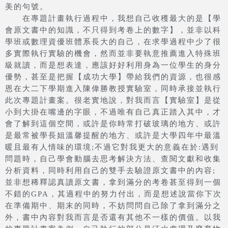
美的句號。
在專題計畫執行過程中，我想自己收穫最大的是【學
會原文書中的知識，不只得到考卷上的數字】，並非以科
學班或數理資優班體系長大的自己，在求學過程中少了很
多實際執行實驗的機會，然而並非要執意推薦進入特殊班
級就讀，而是想表達，應該好好利用身為一位學生的身分
優勢，甚至是把握【成功大學】帶給我們的資源，也很感
恩在大二下學期進入陳偉勝教授實驗室，同時承接並執行
此次專題計畫案。很老實地說，對我而言【實驗室】是從
小到大掛在嘴邊的字眼，不過唯有自己真正踏入其中，才
會了解到這個空間，或許是你時常打破玻璃的地方、或許
是最常被學長姐溫馨提醒的地方、或許是大學四年中最溫
暖且最有人情味的環境;不過它對我更大的意義在於:遇到
問題時，自己學會動腦去思考解決方法、查閱文獻和收集
分析資料，同時利用自己的雙手去驗證原文書中的內容;
並非想稀釋認真讀原文書，拿到滿分的考卷甚至得到一個
不錯的GPA，其過程中的努力付出，而是想述說當你下次
在準備期中、期末的同時，不妨問問自己除了拿到滿分之
外，書中內容對我而言是否還有其他不一樣的價值。以我