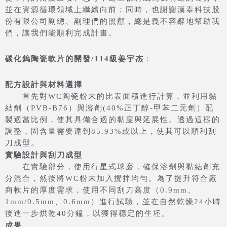
並在資源循環領域上繼續向前；同時，也謝謝漢泰科技股
份有限公司副總、副理們的照顧，總是義不容辭地幫助我
們，讓我們能順利完成計畫。
碳化鎢陶瓷軟片的開發/114級姜宇杰
：
配方設計與材料選擇
首先對WC陶瓷粉末的比表面積進行計算，並利用黏
結劑（PVB-B76）與溶劑(40%正丁醇-甲苯二元劑）配
製適當比例，使其具備合適的黏度與延展性。透過這樣的
調整，固含量需要達到85.93%或以上，使其可以順利刮
刀成型。
實驗設計與刮刀成型
在實驗部分，使用行星式球磨，確保溶劑與黏結劑充
分混合，然後將WC粉末加入攪拌均勻。為了提升符合廠
商軟片的厚度需求，使用不同刮刀高度（0.9mm、
1mm/0.5mm、0.6mm）進行試驗，並在自然乾燥24小時
後進一步烘乾40分鐘，以獲得穩定的生坯。
成果