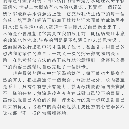
的專題計畫案為例，自己執行的部分是汙水處理及廢棄物
高值化;世界上大概佔有70%的水資源，其實每一個行業
幾乎都能夠與水資源沾上邊，它充斥我們生活中的每一個
角落，然而為何經過工廠加工排放的汙水還能夠成為民生
用水;日常生活中的水龍頭一個開關水就自己跑出來了，
不過是否曾經想過它其實在我們飲用前，剛從紡織汙水廠
的放流水管流出;許多的問題是不曾遇見也未曾思考過，
然而因為執行過程中我才遇見了他們，甚至著手用自己的
想法和前輩們的成果，一次又一次的突破難關和結決問
題，在思考解決方法的當下或許就能意識到，曾經原文書
中的內容已經幫助自己克服了一個關卡。
想在最後的段落中告訴學弟妹們，盡可能努力提身自
己的實力、把握身邊每一個機會，無論是校外、校內甚至
是系上，只有你有想法有能力，就勇敢跳脫舒適圈去嘗試
不一樣的任務，無論最後有沒有達成對自己設下的目標，
當你說服自己內心的恐懼，跨出執行的第一步就是對自己
最大的肯定，過程中的高潮迭起就用更開放的心態學習和
吸收那些不一樣的知識和經驗。