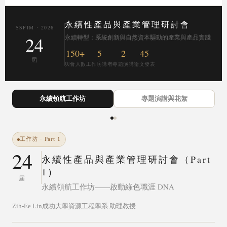
永續性產品與產業管理研討會
SSPIM · 2026
24
永續轉型：系統創新與自然資本驅動的產業與產品實踐
150+
5
2
45
屆
與會人數
工作坊講者
專題演講
論文發表
永續領航工作坊
專題演講與花絮
工作坊 · Part 1
24
永續性產品與產業管理研討會（Part
1）
屆
永續領航工作坊——啟動綠色職涯 DNA
Zih-Ee Lin
成功大學資源工程學系 助理教授