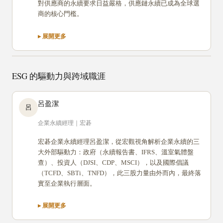
對供應商的永續要求日益嚴格，供應鏈永續已成為全球選
商的核心門檻。
ESG 的驅動力與跨域職涯
呂盈潔
呂
企業永續經理｜宏碁
宏碁企業永續經理呂盈潔，從宏觀視角解析企業永續的三
大外部驅動力：政府（永續報告書、IFRS、溫室氣體盤
查）、投資人（DJSI、CDP、MSCI），以及國際倡議
（TCFD、SBTi、TNFD），此三股力量由外而內，最終落
實至企業執行層面。