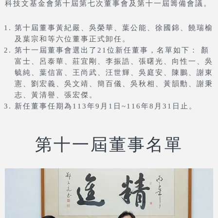
科技文基金會第十屆第七次董事會及第十一屆籌備會議。
第十屆董事黃紀嚴、吳榮華、葉公能、徐國錦、饒瑞榆
及葉宗和等六位董事正式卸任。
第十一屆董事會選出了21位新任董事，名單如下： 顏
富士、呂泰華、莊宜剛、李振誥、張曙光、向性一、吳
毓純、葉信富、王尚武、汪世輝、吳庭安、陳鵬、謝東
憲、劉宏義、吳文靖、簡百儀、吳秋相、黃韻勳、謝秉
志、黃清譽、張宏傑。
新任董事任期為113年9月1日~116年8月31日止。
第十一屆董事名單