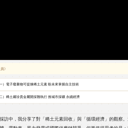
派員》
一）電子廢棄物可提煉稀土元素 盼未來掌握自主技術
二）稀土藏珍貴金屬開採難執行 推城市採礦 永續經濟
採訪中，我分享了對「稀土元素回收」與「循環經濟」的觀察。
體、電動車、風力發電或國際供應鏈競爭，但更值得思考的是：