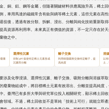
金、銅、鋁、鋼等金屬，但隨著關鍵材料供應風險升高，稀土回
例，車用馬達的磁鐵常含有釹與鏑等稀土元素，這些元素在高性
退役後，透過有效分類、拆解、浸出、分離與純化技術重新取得
提高資源再利用率。未來真正有價值的資源，不一定只存在於天
棄物之中。
選擇性沉澱
離子交換
溶
從廢棄
控制 pH 值使特定稀土元素形成
利用樹脂吸附交換特定離子，提
以有
沉澱而分離
高純度
土，
要涉及化學浸漬、選擇性沉澱、離子交換、吸附分離與溶媒萃取
的廢棄物組成中，將目標稀土元素有效溶出、分離並提高純度，
中。臺灣已有多所大學與研究單位投入相關研究，顯示稀土回收
會領域。不過，稀土回收並不是單純「技術上可行」就能立即產
濟性。由於稀土元素在產品中的含量分散、拆解程序繁複，且分