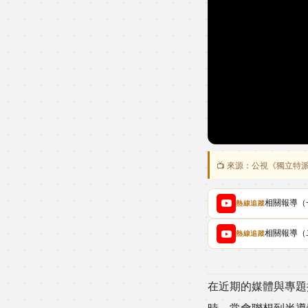
📺 來源：公視《獨立特
點擊播放
相關報導（
熱線追蹤
相關報導（
熱線追蹤
在近期的媒體與專題
時，常會聯想到半導