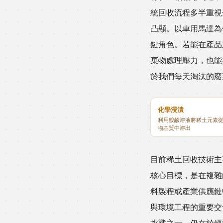
統回收流程多半重視
凸顯。以車用馬達為
鍵角色。若能在產品
棄物處理壓力，也能
於我們每天淘汰的廢
化學浸漬
利用酸鹼溶液將稀土元素
物基質中溶出
目前稀土回收技術主
核心目標，是在複雜
料製程或產業供應鏈
與環境工程的重要交
挑戰之一，仍在於經