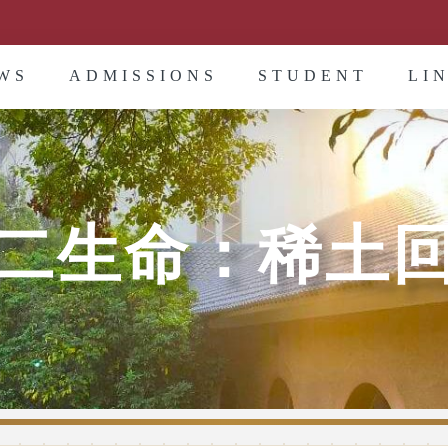
WS
ADMISSIONS
STUDENT
LI
二生命：稀土