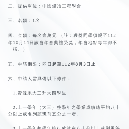
二、提供單位：中國鑛冶工程學會
三、名額：1名
四、金額：每名壹萬元
（註：獲獎同學須親至112
年
10月14
日該會年會典禮受獎，年會地點每年都不
一樣。）
年
8
月
3
即日起至
112
日止
五、申請期限：
六、申請人需具備以下條件：
1.資源系大三升大四學生
2.上一學年（大三）整學年之學業成績總平均八十
分以上或名列該班前五分之一者。
3.上一學年整學年操行成績在八十分以上或列甲等