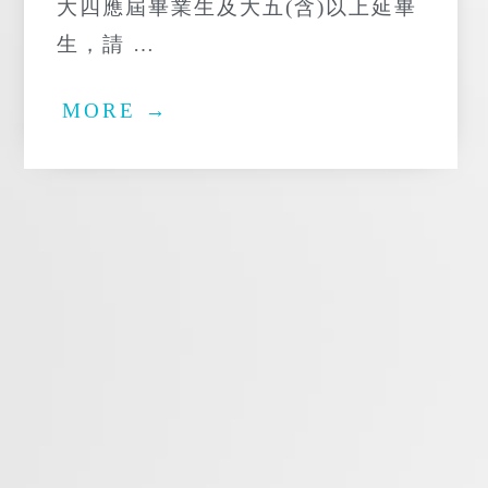
大四應屆畢業生及大五(含)以上延畢
生，請 …
MORE →