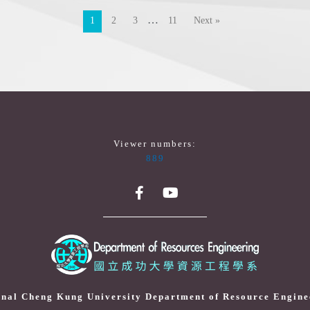
…
1
2
3
11
Next »
Viewer numbers:
889
onal Cheng Kung University Department of Resource Engine