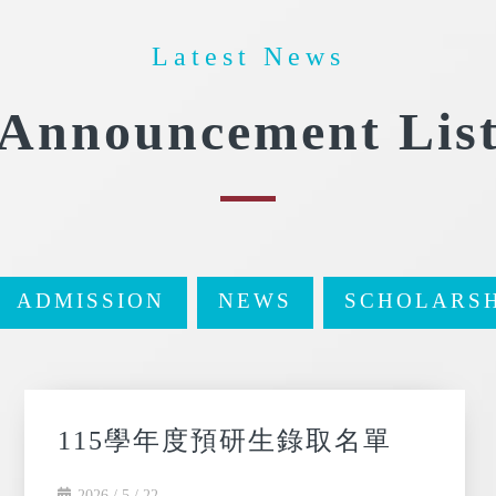
Latest News
Announcement Lis
ADMISSION
NEWS
SCHOLARSH
115學年度預研生錄取名單