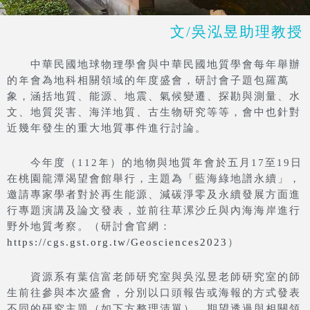
文/吳泓昱助理教授
中華民國地球物理學會與中華民國地質學會每年舉辦
的年會為地科相關領域的年度盛會，研討會子題包羅萬
象，涵括地質、能源、地震、氣候變遷、探勘與測量、水
文、地質災害、海洋地質、古生物研究等等，會中也針對
近幾年發生的重大地質事件進行討論。
今年度（112年）的地物與地質年會於五月17至19日
在桃園龍潭渴望會館舉行，主題為「藍海綠地譜永續」，
邀請專家學者對於再生能源、減碳淨零及永續發展方面進
行專題演講及論文發表，並前往草漯沙丘與內海海岸進行
野外地質考察。（研討會官網：
https://cgs.gst.org.tw/Geosciences2023
）
資源系有葉信富老師研究室與吳泓昱老師研究室的師
生前往參與本次盛會，分別以口頭報告或海報的方式發表
不同的研究主題（如下方整理清單），期望透過與相關領