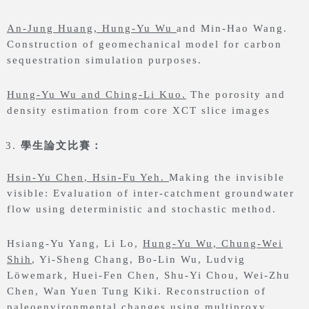
An-Jung Huang, Hung-Yu Wu
and Min-Hao Wang.
Construction of geomechanical model for carbon
sequestration simulation purposes.
Hung-Yu Wu and Ching-Li Kuo.
The porosity and
density estimation from core XCT slice images
學生論文比賽：
Hsin-Yu Chen, Hsin-Fu Yeh.
Making the invisible
visible: Evaluation of inter-catchment groundwater
flow using deterministic and stochastic method.
Hsiang-Yu Yang, Li Lo,
Hung-Yu Wu, Chung-Wei
Shih
, Yi-Sheng Chang, Bo-Lin Wu, Ludvig
Löwemark, Huei-Fen Chen, Shu-Yi Chou, Wei-Zhu
Chen, Wan Yuen Tung Kiki. Reconstruction of
paleoenvironmental changes using multiproxy