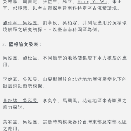
吳柏霖、周書屹、張益生、羅立、
Hung-Yu Wu
、朱正
宜、郁靜慧。以考古鑽探重建南科特定區古沉積環境。
施仲韋、吳泓昱
、劉亭攸、吳柏霖。井測法應用於沉積環
境解釋之研究初探－－以臺南南科園區為例。
壁報論文發表：
吳泓昱、施松呈
。不同類型的地熱儲集層下水力破裂的應
用。
李健豪、吳泓昱
。山腳斷層於台北盆地地層液壓變化下的
斷層滑動潛勢模擬。
黃鉦祐、吳泓昱
、李奕亨、馬國鳳。花蓮地區米崙斷層之
應力探討。
葉宥霆、吳泓昱
。震源時態模擬器於台灣東部及南部地區
之應用。