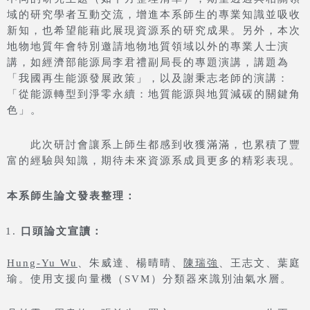
域的研究學者互動交流，增進本系師生的專業知識並吸收
新知，也希望能藉此展現資源系的研究成果。另外，本次
地物地質年會特別邀請地物地質領域以外的專業人士演
講，如經濟部能源局李君禮副局長的專題演講，講題為
「我國再生能源發展政策」，以及謝秉志老師的演講：
「從能源轉型到淨零永續：地質能源與地質減碳的關鍵角
色」。
此次研討會讓系上師生都感到收獲滿滿，也累積了豐
富的經驗與知識，期待未來資源系成員更多的精彩表現。
本系師生論文發表整理：
口頭論文宣讀：
Hung-Yu Wu
、朱威達、楊晴晴、
陳瑞強
、王志文、葉庭
瑜。使用支援向量機（SVM）分類器來識別油氣水層。