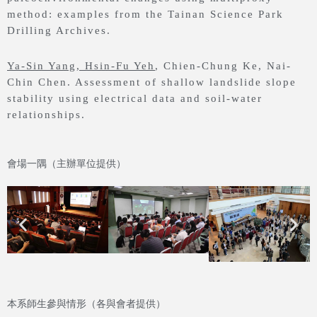
method: examples from the Tainan Science Park
Drilling Archives.
Ya-Sin Yang, Hsin-Fu Yeh
, Chien-Chung Ke, Nai-
Chin Chen. Assessment of shallow landslide slope
stability using electrical data and soil-water
relationships.
會場一隅（主辦單位提供）
本系師生參與情形（各與會者提供）