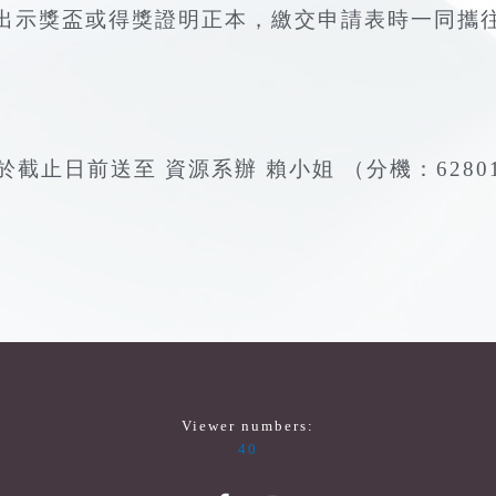
出示獎盃或得獎證明正本，繳交申請表時一同攜
於截止日前送至 資源系辦 賴小姐 （分機：6280
Viewer numbers:
40