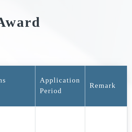
 Award
ns
Application
Remark
Period