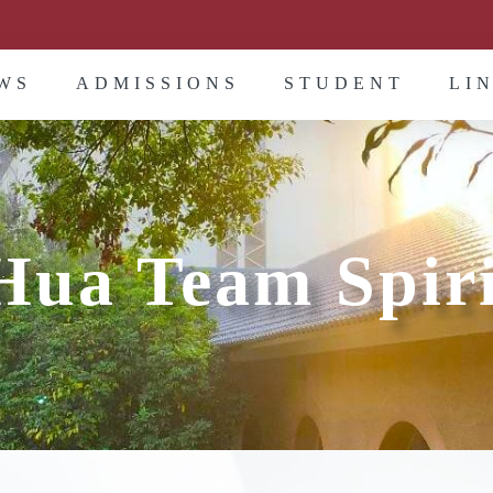
WS
ADMISSIONS
STUDENT
LI
Hua Team Spir