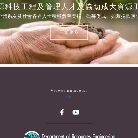
源科技工程及管理人才及協助成大資源
全體系友及社會各界人士積極參與樂捐、勸募促成。如蒙捐款無
了解更多
Viewer numbers:
86