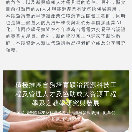
的角色，以及新興綠領人才需具備的條件。另外，關於
目前很熱門的AI人才與能源產業有哪些跨領域應用，
本期邀請曾於半導體產業任職演算法開發工程師，同時
也是博士候選人的黃浩軒學長與我們分享能源產業AI
化。這兩位學長姐皆在今年成為台電電力交易平台認證
的專業交易員。此外，新的學期系上也迎來了新進教
師，本期資源人新世代邀請吳易樺老師介紹及分享研究
領域。
積極推展會務培育礦冶資源科技工
程及管理人才及協助成大資源工程
學系之教學研究與發展
敬請我全體系友及社會各界人士積極參與樂捐、勸募促
成。如蒙捐款無限感激。