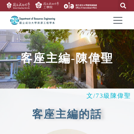
客座主編-陳偉聖
文/73級陳偉聖
客座主編的話