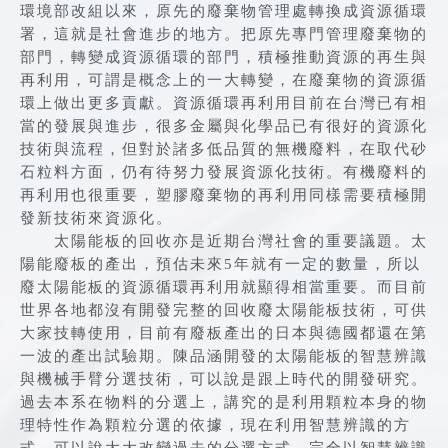
環境部改組以來，原先的廢棄物管理處轉換成資源循環
署，這就是社會進步的地方。把原先專門管理廢棄物的
部門，轉變成資源循環的部門，積極推動資源的再生與
再利用，可謂是概念上的一大轉變，在廢棄物的資源循
環上做出更多貢獻。資源循環再利用目前在台灣已有相
當的發展與進步，很多金屬與化學品已有很好的資源化
技術與流程，但對於諸多低品質的無機廢料，在取代砂
石粒料方面，仍有待努力發展資源化技術。有機廢料的
再利用也很重要，塑膠廢棄物的再利用同樣需要積極開
發新技術來資源化。
太陽能板的回收亦是近期台灣社會的重要議題。太
陽能廢板的產出，預估未來5年就有一定的數量，所以
廢太陽能板的資源循環再利用就顯得相當重要。而目前
世界各地都沒有開發完整的回收廢太陽能板技術，可供
大家技轉使用，目前有廢板產出的日本與德國都還在第
一波的產出試驗期。陳品涵開發的太陽能板的智慧辨識
與機械手臂分選技術，可以說是跟上時代的開發研究。
過去本系在物料的分選上，講究的是利用顆粒本身的物
理特性作為顆粒分選的依據，現在利用智慧辨識的方