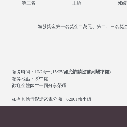
第三名
王甄
邱繻
頒發獎金第一名獎金二萬元、第二、三名獎
領獎時間：10/24(一)15:05
(如允許請提前到場準備)
領獎地點：系中庭
歡迎全體師生一同分享榮耀
如有其他情形請來電分機：62801賴小姐