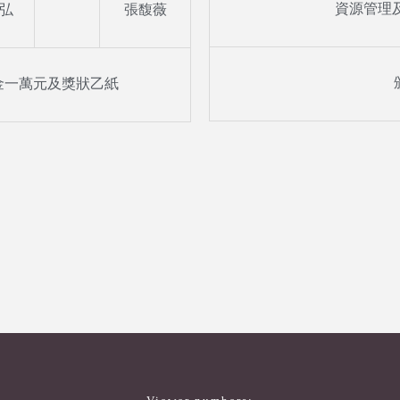
資源管理及
弘
張馥薇
金一萬元及獎狀乙紙