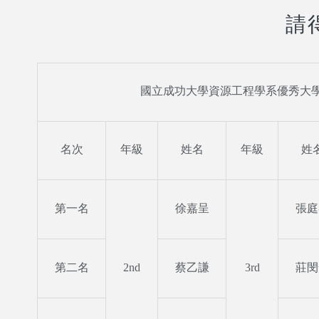
請
國立成功大學資源工程學系優秀大
名次
年級
姓名
年級
姓
第一名
徐嘉呈
張庭
第二名
2nd
蔡乙謙
3rd
莊閔