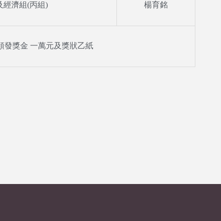
經濟組(丙組)
楊育銘
頒發獎金 一萬元及獎狀乙紙