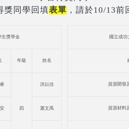
表單
得獎同學回填
，請於10/13前
學生獎學金
國立成功
名
年級
姓名
資源開發及
睿
洪以佳
資源材料及
安
四
蕭文禹