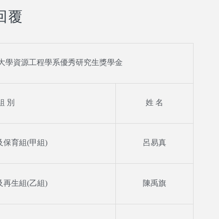
回覆
大學資源工程學系優秀研究生獎學金
組 別
姓 名
保育組(甲組)
呂易真
再生組(乙組)
陳禹旗