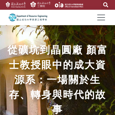
從礦坑到晶圓廠 顏富
士教授眼中的成大資
源系：一場關於生
存、轉身與時代的故
事