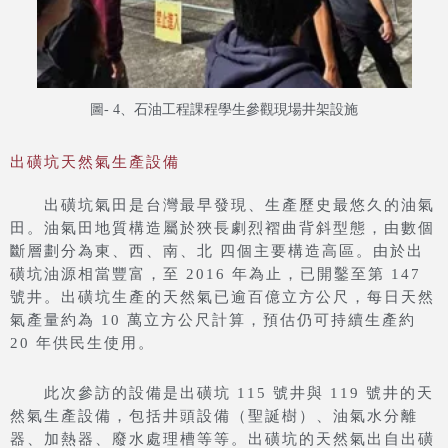
圖- 4、石油工程課程學生參觀現場井架設施
出磺坑天然氣生產設備
出磺坑氣田是台灣最早發現、生產歷史最悠久的油氣
田。油氣田地質構造屬於狹長劇烈褶曲背斜型態，由數個
斷層劃分為東、西、南、北 四個主要構造高區。由於出
磺坑油源相當豐富，至 2016 年為止，已開鑿至第 147
號井。出磺坑生產的天然氣已逾百億立方公尺，每日天然
氣產量約為 10 萬立方公尺計算，預估仍可持續生產約
20 年供民生使用。
此次參訪的設備是出磺坑 115 號井與 119 號井的天
然氣生產設備，包括井頭設備（聖誕樹）、油氣水分離
器、加熱器、廢水處理槽等等。出磺坑的天然氣出自出磺