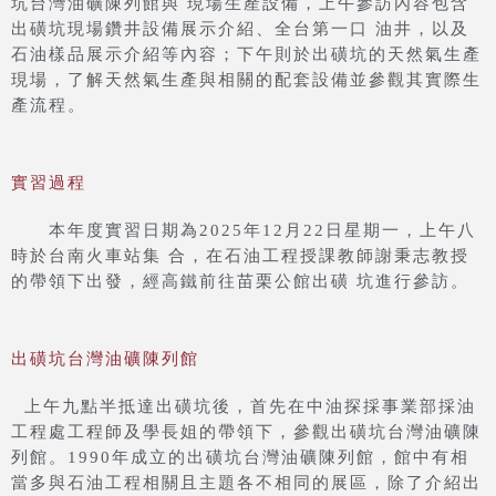
坑台灣油礦陳列館與 現場生產設備，上午參訪內容包含
出磺坑現場鑽井設備展示介紹、全台第一口 油井，以及
石油樣品展示介紹等內容；下午則於出磺坑的天然氣生產
現場，了解天然氣生產與相關的配套設備並參觀其實際生
產流程。
實習過程
本年度實習日期為2025年12月22日星期一，上午八
時於台南火車站集 合，在石油工程授課教師謝秉志教授
的帶領下出發，經高鐵前往苗栗公館出磺 坑進行參訪。
出磺坑台灣油礦陳列館
上午九點半抵達出磺坑後，首先在中油探採事業部採油
工程處工程師及學長姐的帶領下，參觀出磺坑台灣油礦陳
列館。1990年成立的出磺坑台灣油礦陳列館，館中有相
當多與石油工程相關且主題各不相同的展區，除了介紹出