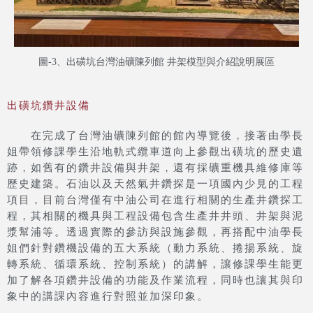
圖-3、出磺坑台灣油礦陳列館 井架模型與介紹說明展區
出磺坑鑽井設備
在完成了台灣油礦陳列館的館內導覽後，接著由學長
姐帶領修課學生沿地軌式纜車道向上參觀出磺坑的歷史遺
跡，如舊有的鑽井設備與井架，還有採礦重機具維修庫等
歷史建築。石油以及天然氣井鑽探是一項國內少見的工程
項目，目前台灣僅有中油公司在進行相關的生產井鑽探工
程，其相關的機具與工程設備包含生產井井頭、井架與泥
漿幫浦等。透過實際的參訪與設施參觀，再搭配中油學長
姐們針對鑽機設備的五大系統（動力系統、捲揚系統、旋
轉系統、循環系統、控制系統）的講解，讓修課學生能更
加了解各項鑽井設備的功能及作業流程，同時也讓其與印
象中的講課內容進行對照並加深印象。