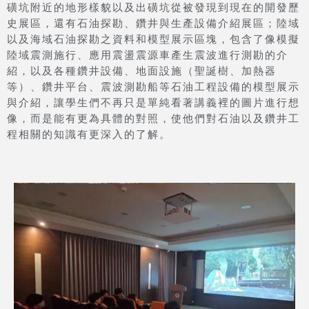
磺坑附近的地形樣貌以及出磺坑從被發現到現在的開發歷
史展區，還有石油探勘、鑽井與生產設備介紹展區；陸域
以及海域石油探勘之資料和模型展示區塊，包含了像模擬
陸域震測施行、應用震盪震源車產生震波進行測勘的介
紹，以及各種鑽井設備、地面設施（聖誕樹、加熱器
等）、鑽井平台、震波測勘船等石油工程設備的模型展示
與介紹，讓學生們不再只是單純看著講義裡的圖片進行想
像，而是能有更為具體的對照，使他們對石油以及鑽井工
程相關的知識有更深入的了解。