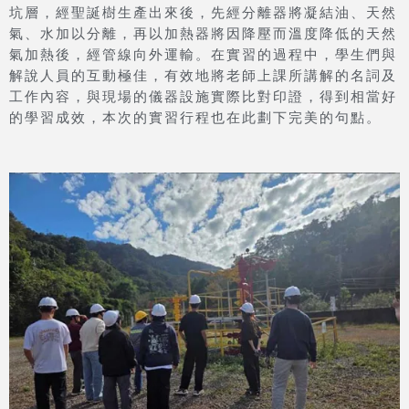
坑層，經聖誕樹生產出來後，先經分離器將凝結油、天然
氣、水加以分離，再以加熱器將因降壓而溫度降低的天然
氣加熱後，經管線向外運輸。在實習的過程中，學生們與
解說人員的互動極佳，有效地將老師上課所講解的名詞及
工作內容，與現場的儀器設施實際比對印證，得到相當好
的學習成效，本次的實習行程也在此劃下完美的句點。