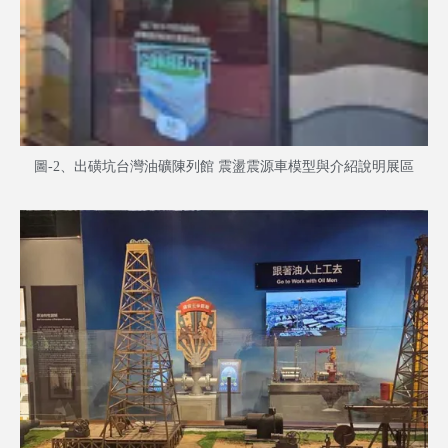
圖-2、出磺坑台灣油礦陳列館 震盪震源車模型與介紹說明展區