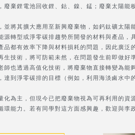
，廢棄鋰電池回收鋰、鈷、鎳、錳；廢棄太陽能
並將其擴大應用至新興廢棄物，如鈣鈦礦太陽能
能源轉型或淨零碳排趨勢所開發的材料與產品，
產品都有效率下降與材料損耗的問題，因此廣泛
再生技術，將可防範未然，在問題發生前即做好
師也透過高值化技術，將廢棄物直接轉變為能夠
，達到淨零碳排的目標（例如，利用海淡鹵水中
化為主，但現今已把廢棄物視為可再利用的資源
循環能力。若有同學對這方面感興趣，歡迎與李