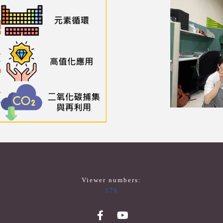
Viewer numbers:
176