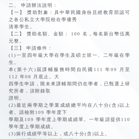
二、 申請辦法說明：
【一】 獎助對象：具中華民國身份且經教育部認可
之各公私立大學院校在學優秀
清寒學生。
【二】 獎助名額、金額： 100 名，每名新台幣伍萬
元整。
【三】 申請條件：
(1)一至四年級大學在學生及碩士班一、二年級在學
生。
本(第十六)屆課輔服務時間自民國111 年09 月至
112 年08 月底止。大
四學生申請，限未來課輔期間仍在學者，已甄選上研
究所者，須附錄取
證明。
(2)最近兩學期之學業成績總平均在八十分(含)以上
者。請檢附109 學年度下
學期及109 學年度上學期成績單。一年級請提供110
學年度上學期成績。
(3)操行成績甲等以上，或八十分(含)以上。