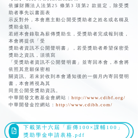
依據財團法人法第25 條第3 項第2 款規定，除受獎
助者事先以書面表
示反對外，本會應主動公開受獎助者之姓名或名稱及
獎助金額。
若經本會錄取為薪傳獎助生，受獎助者完成報到後，
本會將提供「受
獎助者資訊不公開聲明書」，若受獎助者希望保密受
獎助之資訊，須填寫
「受獎助者資訊不公開聲明書」並寄回本會，本會將
依照其意願保密相
關資訊。若未於收到本會通知後的一個月内寄回聲明
書，本會將視為其
同意公開受獎助資訊。
中華開發文教基金會網站：
http://www.cdibf.org/
中華開發金控網站：
http://www.cdibh.com/
下載第十六屆「薪傳100×課輔100」
獎助學金申請表格.pdf