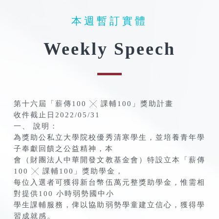
本週暫訂實體
Weekly Speech
第十六屆「薪傳100 ╳ 課輔100」獎助計畫
收件截止日2022/05/31
一、 說明：
為獎助公私立大學院校優秀清寒學生，並培養青年學
子奉獻回饋之公益精神，本
會（財團法人中華開發文教基金會）特設立本「薪傳
100 ╳ 課輔100」獎助學金，
每位入選者可獲得新台幣伍萬元整獎助學金，惟需相
對提供100 小時弱勢國中小
學生課輔服務，俾以協助弱勢學童建立信心，獲得學
習成就感。