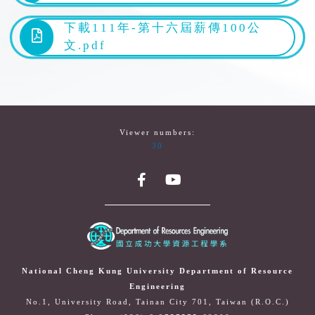
下載111年-第十六屆薪傳100公
文.pdf
Viewer numbers:
30
National Cheng Kung University Department of Resource
Engineering
No.1, University Road, Tainan City 701, Taiwan (R.O.C.)