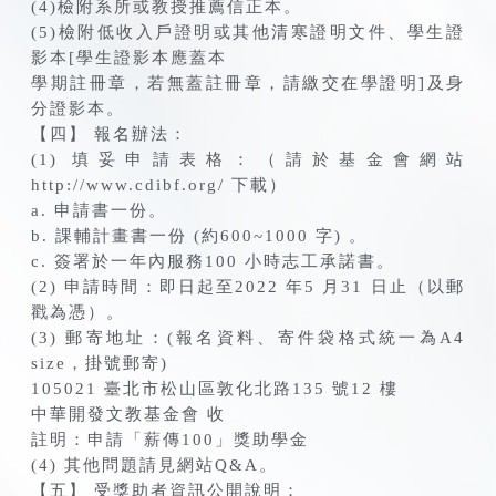
(4)檢附系所或教授推薦信正本。
(5)檢附低收入戶證明或其他清寒證明文件、學生證
影本[學生證影本應蓋本
學期註冊章，若無蓋註冊章，請繳交在學證明]及身
分證影本。
【四】 報名辦法：
(1) 填妥申請表格：（請於基金會網站
http://www.cdibf.org/ 下載）
a. 申請書一份。
b. 課輔計畫書一份 (約600~1000 字) 。
c. 簽署於一年內服務100 小時志工承諾書。
(2) 申請時間：即日起至2022 年5 月31 日止（以郵
戳為憑）。
(3) 郵寄地址：(報名資料、寄件袋格式統一為A4
size，掛號郵寄)
105021 臺北市松山區敦化北路135 號12 樓
中華開發文教基金會 收
註明：申請「薪傳100」獎助學金
(4) 其他問題請見網站Q&A。
【五】 受獎助者資訊公開說明：