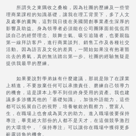
所謂失之東隅收之桑榆，因為社團的歷練及一些管
理商業課程的知識基礎，讓我在理工背景下，多了人文
及處事的薰陶，這對我日後在美國開創事業產生深厚的
影響及助益。身為領導者必須能在公司團隊面前侃侃而
談自己的經營理念、鼓舞士氣、吸引追隨者，也要親臨
第一線拜訪客戶，進行商業談判、銷售工作及各種社交
活動。因為語言及文化的差異，一開始如果沒有抱著豁
出去的勇氣，真的無法踏出第一步。社團的經驗無疑是
提供我最早的歷練。
如果要說對學弟妹有什麼建議，那就是除了在課業
上精進，不要放棄任何可以承擔責任、磨練自己領導力
的機會，這是課本上學不到但終身受用的資產。我也建
議多多涉獵其他的「基礎知識」，加強外語能力，這些
都可以拓展自己的視野，培養敏銳的觀察力，豐富人
生，在職場上也會成為莫大的助力。進入職場後要保持
專注，畢竟絕大部份的人都不是天才，在這個競爭激烈
的大環境中，「保持專注」可以讓你在職場中獲得更多
嶄露頭角的機會。