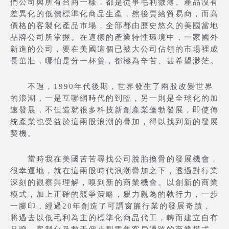
們公司與所有台商一樣，都是從事毛利微薄、產品沒有
差異化的低價標準化商品生產，然後賣給貿易商，而高
價格的客製化產品市場，全部都由歷史悠久的美國當地
品牌公司所掌握。在這樣的產業特性環境中，一家國外
新進的公司，要在美國這個已被大公司佔領的市場裡成
長茁壯，哪怕是分一杯羹，都極為辛苦、甚希望渺茫。
不過，1990年代後期，世界發生了兩股改變世界
的浪潮，一是互聯網時代的到臨，另一則是全球化的加
速發展，不但造就很多科技新創產業蓬勃發展，即使傳
統產業也受益於這兩股浪潮的疊加，得以找到新的發展
契機。
當時我在美國苦苦尋找公司脫胎換骨的發展機會，
很幸運地，就在這兩股時代浪潮疊加之下，透過對行業
深刻的觀察與理解，嗅到新的商業機會。以創新的商業
模式，加上正確的競爭策略，親力親為的執行力，一步
一腳印，經過20年創造了可謂窗簾行業的發展奇蹟，
將過去以低毛利為主的標準化商品代工，轉而建立自有