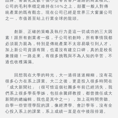
品牌、客製化及數千個小型零售客戶通路的商業模式。
公司的毛利率穩定維持在50%之上，顛覆一般人對傳
統產業的既有觀念。現在公司已經是世界三大窗簾公司
之一，市值甚至站上行業全球的龍頭。
創新、正確的策略及執行力是這一切成功的三大因
素！跟所有創業者一樣，子公司初創時，所有事情我都
必須親力親為，特別是傳統產業不太容易吸引到人才，
加上新公司資源有限，也還沒有建立口碑，真的是校長
兼撞鐘！一路走來，有很多挑戰與不為人知的辛苦，不
過也收穫滿滿。
回想我在大學的時光，大一過得迷迷糊糊，沒有花
很多心力在系上課業。大二之後，更是投入很多時間在
「成大新聞社」（很可惜這個社團多年前已經消失，我
們系上很多學長學姊，包括余騰鐸教授，都曾擔任成大
新聞的總編輯，我也是其中之一），加上花時間旁聽、
自學一些管理學院的課，像經濟學、會計學等，沒有全
心投入系上的課業，系上成績一直是在中後段徘迴。