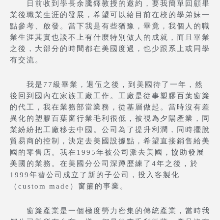
日前收到學長余騰鐸教授的邀約，要我簡單回顧畢
業後職業生涯的發展，希望可以給目前在校的學弟妹一
點參考、啟發。當下我是有些猶豫，畢竟，我個人的職
業生涯其實也談不上有什麼特別傲人的成就，而且畢業
之後，大部分的時間都在美國度過，也少跟系上或同學
有交流。
我是77級畢業，退伍之後，到美國待了一年，然
後回到國內在家族工廠工作。工廠是從事塑膠百葉窗簾
的代工，我在業務部當業務，從基層做起。當時沒有差
異化的塑膠百葉窗行業毛利很低，被視為夕陽產業，同
業紛紛把工廠移去中國。公司為了提升利潤，同時擺脫
貿易商的控制，決定去美國設據點，希望直接銷售給美
國的零售店。我在1995年被公司派去美國，協助發展
美國的業務。在美國分公司深蹲歷練了4年之後，於
1999年替公司成立了新的子公司，投入客製化
（custom made）窗簾的事業。
窗簾產業是一個極度勞力密集的傳統產業，當時我