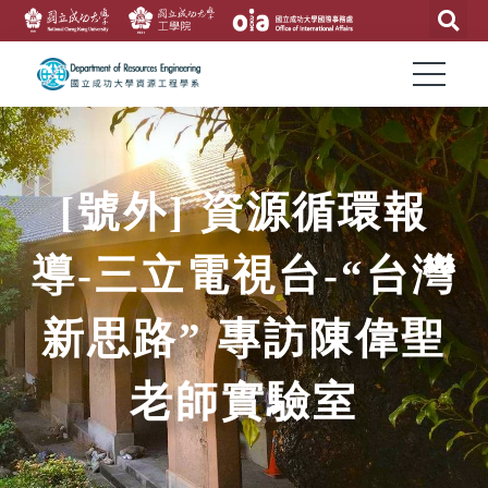
[號外] 資源循環報
導-三立電視台-“台灣
新思路” 專訪陳偉聖
老師實驗室