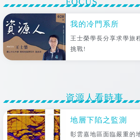
FOCUS
我的冷門系所
王士榮學長分享求學旅
挑戰!
資源人看時事
地層下陷之監測
彰雲嘉地區面臨嚴重的