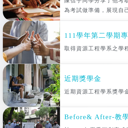
陳信宇同學分享了他考
為考試做準備，展現自
111學年第二學期
取得資源工程學系之學
近期獎學金
近期資源工程學系獎學
Before& After