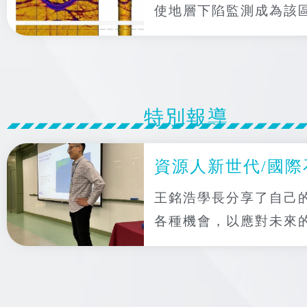
使地層下陷監測成為該
特別報導
資源人新世代/國際
王銘浩學長分享了自己
各種機會，以應對未來