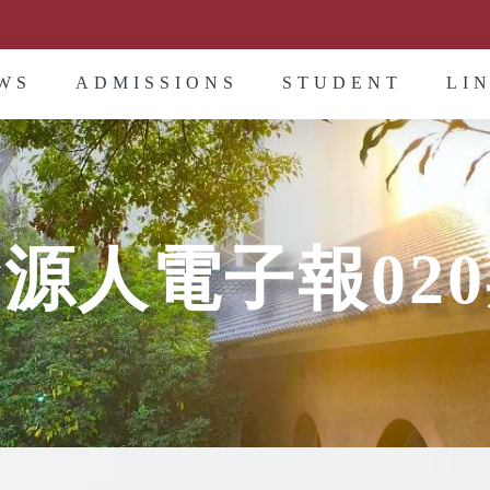
WS
ADMISSIONS
STUDENT
LI
源人電子報02