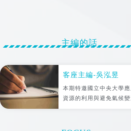
主編的話
客座主編-吳泓昱
本期特邀國立中央大學應
資源的利用與避免氣候變