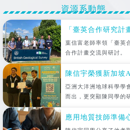
資源系動態
「臺英合作研究計
葉信富老師率領「臺英合作研
合作計畫交流與研討。
陳信宇榮獲新加坡A
亞洲大洋洲地球科學學
而出，更突顯陳同學的
應用地質技師準備