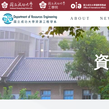
ABOUT
NE
資