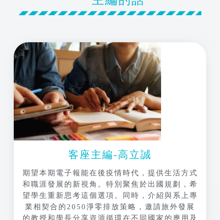
主編的話
客座主編-高立誠
期望本期電子報能在後疫情時代，提供生活方式
和職涯發展的新視角。特別聚焦於出國規劃，希
望學生重新思考這個選項。同時，介紹與系上專
業相契合的2050淨零排放策略，邀請旅外發展
的教授和學長分享資源循環在不同國家的應用及