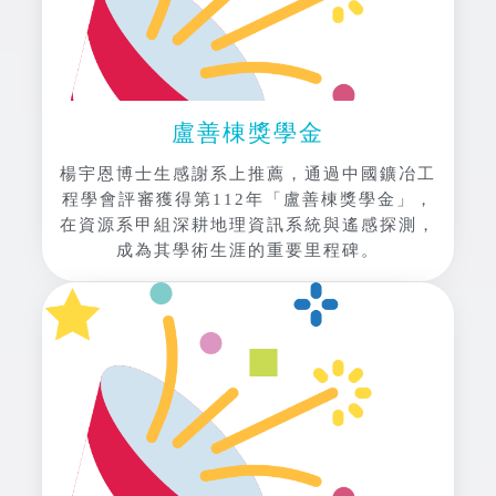
盧善棟獎學金
楊宇恩博士生感謝系上推薦，通過中國鑛冶工
程學會評審獲得第112年「盧善棟獎學金」，
在資源系甲組深耕地理資訊系統與遙感探測，
成為其學術生涯的重要里程碑。