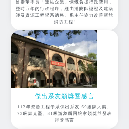
呂泰華學長「連結企業」慷慨負擔行政費用，
歷時五年的行政程序，經由消防師認證及建築
師及資源工程學系總務、系主任協力改善新館
消防工程!
傑出系友頒獎暨感言
112年資源工程學系傑出系友 69級陳大麟、
73級壽克堅、81級游象麟回娘家領獎並發表
得獎感言