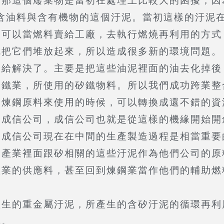
。那這個廢棄物是當初在處理上比較大的困擾，因
這是含油料與含有機物的這個汙泥。當初這樣的汙
便可以當燃料賣給工廠，去執行燃燒再利用的方式
就把它們堆放起來，所以造成很多新的環境問題。
解決了。主要是把這些油泥裡面的油去化掉後
鋼鐵業，所使用的矽鐵物料。所以我們成功跨業整
當煉鋼原料來使用的時候，可以轉換成還不錯的資
信公司，成信公司也就是從這樣的機緣開始開
。成信公司現在在中間的生產製造過程是相當重要
子產業裡面跟矽相關的這些汙泥作為他們公司的原
產業的供應料，甚至回到煉鋼業當作他們的輔助燃
的重金屬汙泥，所產生的含矽汙泥的循環再利
享。