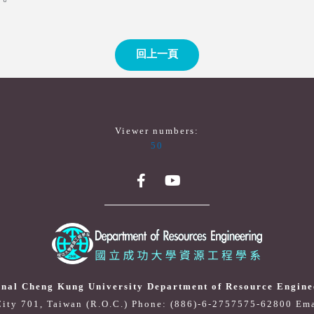
回上一頁
Viewer numbers:
50
onal Cheng Kung University Department of Resource Engine
City 701, Taiwan (R.O.C.) Phone: (886)-6-2757575-62800
Ema