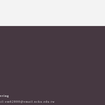
ering
il:em62800@email.ncku.edu.tw