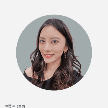
陳璽琳（西西）