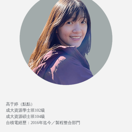
高于婷（點點）
成大資源學士班102級
成大資源碩士班104級
台積電經歷：2016年迄今／製程整合部門