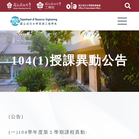
104(1)授課異動公告
[公告]
(一)104學年度第１學期課程異動: