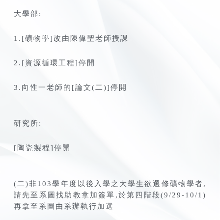
大學部:
1.[礦物學]改由陳偉聖老師授課
2.[資源循環工程]停開
3.向性一老師的[論文(二)]停開
研究所:
[陶瓷製程]停開
(二)非103學年度以後入學之大學生欲選修礦物學者,
請先至系圖找助教拿加簽單,於第四階段(9/29-10/1)
再拿至系圖由系辦執行加選