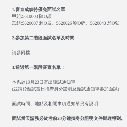
1.審查成績特優免面試名單
甲組:5610003 陳O頡
乙組:5620007 賴O辰、5620026 劉O廷、5620043 邱O弘
2.參加第二階段面試名單及時間
請參附檔
3.通過第一階段審查名單：
本系於10月23日寄出甄試通知單
(並請於甄試當日攜帶身分證明及甄試通知單參加面試)
面試時間、地點及相關事項通知單另有說明
面試當天請務必於考前20分鐘攜身分證明文件辦理報到。