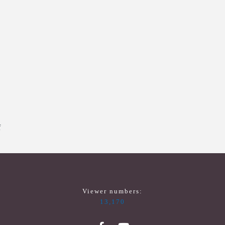
f
Viewer numbers:
13,170