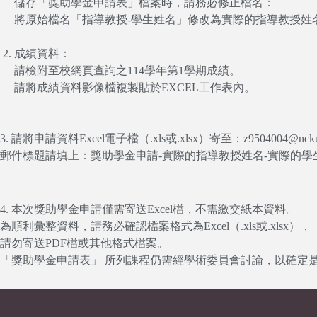
儲存「獎助學金申請表」檔案時，請務必修正檔名：
將原始檔名「指導教授-學生姓名」修改為實際的指導教授姓
成績資料：
請檢附至校網頁查詢之114學年第1學期成績。
請將成績資料影像檔複製貼於EXCEL工作表內。
3. 請將申請資料Excel電子檔（.xls或.xlsx）寄至：z9504004@ncku.
郵件標題請填上：獎助學金申請-實際的指導教授姓名-實際的學
4. 本次獎助學金申請僅需寄送Excel檔，不需繳交紙本資料。
為順利彙整資料，請務必確認檔案格式為Excel（.xls或.xlsx），
請勿寄送PDF檔或其他格式檔案。
「獎助學金申請表」 所列課程仍需經學術委員會討論，以確定