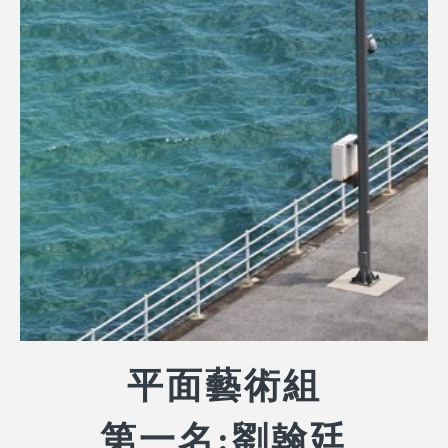
平面藝術組
第一名:劉翰廷