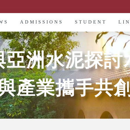
WS
ADMISSIONS
STUDENT
LI
與亞洲水泥探討
與產業攜手共