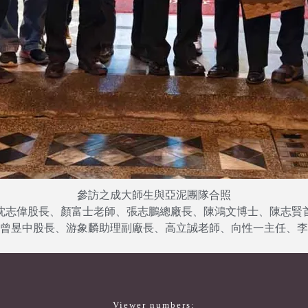
參訪之成大師生與亞泥團隊合照
沈志偉股長、顏富士老師、張志鵬總廠長、陳鴻文博士、陳志賢
曾昱中股長、游象麟助理副廠長、高立誠老師、向性一主任、李
Viewer numbers: