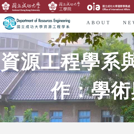
ABOUT
NE
資源工程學系
作：學術