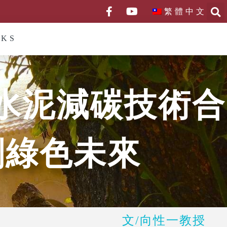
繁體中文
NKS
水泥減碳技術合
創綠色未來
文/向性一教授