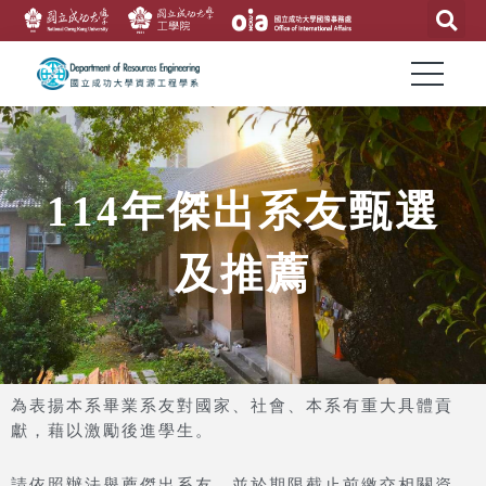
114年傑出系友甄選
及推薦
為表揚本系畢業系友對國家、社會、本系有重大具體貢
獻，藉以激勵後進學生。
請依照辦法舉薦傑出系友，並於期限截止前繳交相關資