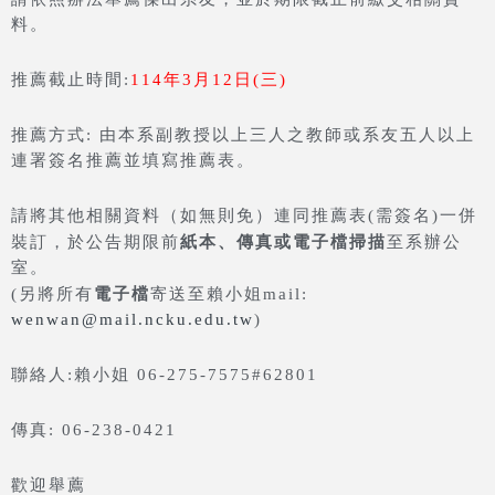
料。
推薦截止時間:
114年3月12日(三)
推薦方式: 由本系副教授以上三人之教師或系友五人以上
連署簽名推薦並填寫推薦表。
請將其他相關資料（如無則免）連同推薦表(需簽名)一併
紙本、傳真或電子檔掃描
裝訂，於公告期限前
至系辦公
室。
電子檔
(另將所有
寄送至賴小姐mail:
wenwan@mail.ncku.edu.tw
)
聯絡人:賴小姐 06-275-7575#62801
傳真: 06-238-0421
歡迎舉薦