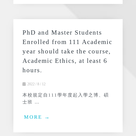
PhD and Master Students
Enrolled from 111 Academic
year should take the course,
Academic Ethics, at least 6
hours.
2022 / 8 / 12
本校規定自111學年度起入學之博、碩
士班 …
MORE →