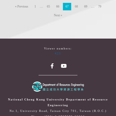
…
…
« Previous
1
65
66
67
68
69
79
Next »
Viewer numbers:
425
National Cheng Kung University Department of Resource
Engineering
No.1, University Road, Tainan City 701, Taiwan (R.O.C.)