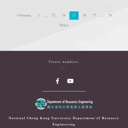
…
…
« Previous
1
73
74
75
76
77
79
Next »
Viewer numbers:
427
National Cheng Kung University Department of Resource
Engineering