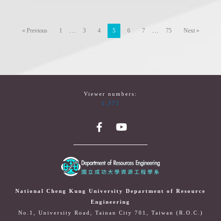
…
…
« Previous
1
3
4
5
6
7
75
Next »
Viewer numbers:
1,372
National Cheng Kung University Department of Resource
Engineering
No.1, University Road, Tainan City 701, Taiwan (R.O.C.)