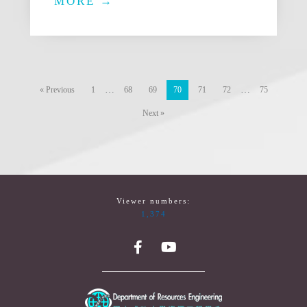
MORE →
…
…
« Previous
1
68
69
70
71
72
75
Next »
Viewer numbers:
1,374