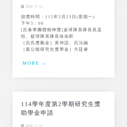
2026 / 2 / 11
頒獎時間：115年3月23日(星期一)
下午3：00
[呂泰華團體精神獎]桌球隊系隊長吳孟
恒、籃球隊系隊長徐佑昕
［呂氏獎勵金］黃仲誼、呂沅融
［葉公能研究生獎學金］方廷睿
MORE →
114學年度第2學期研究生獎
助學金申請
2026 / 2 / 11