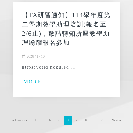
【TA研習通知】114學年度第
二學期教學助理培訓(報名至
2/6止)，敬請轉知所屬教學助
理踴躍報名參加
2026 / 1 / 16
https://ctld.ncku.ed …
MORE →
…
…
« Previous
1
6
7
8
9
10
75
Next »