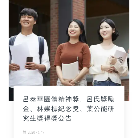
呂泰華團體精神獎、呂氏獎勵
金、林崇標紀念獎、葉公能研
究生獎得獎公告
2020 / 1 / 7