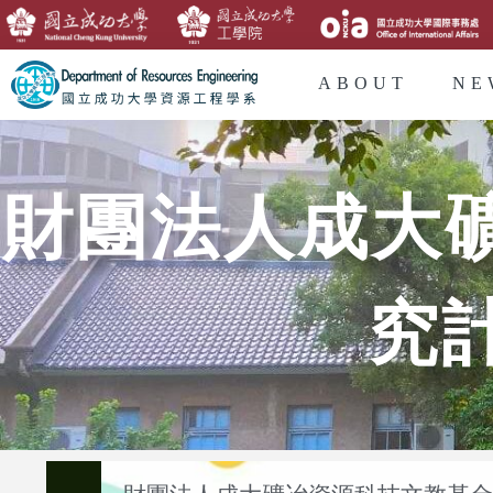
ABOUT
NE
財團法人成大
究計