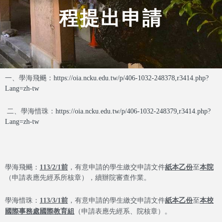
程提出申請
一、學海飛颺：
https://oia.ncku.edu.tw/p/406-1032-248378,r3414.php?
Lang=zh-tw
二、學海惜珠：
https://oia.ncku.edu.tw/p/406-1032-248379,r3414.php?
Lang=zh-tw
113/2/1前
紙本乙份
本院
學海飛颺：
，有意申請的學生繳交申請文件
至
（申請表應先經系所核章），續辦院審查作業。
113/3/1前
紙本乙份
本校
學海惜珠：
，有意申請的學生繳交申請文件
至
國際事務處國際教育組
（申請表應先經系、院核章）。