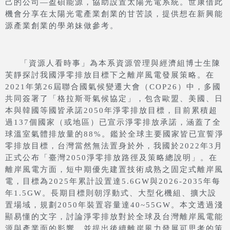
己的公司—盈碩能源，協助設置太陽光電系統。世康借此
機會分享在太陽光電產業創業的甘苦談，提供想在新興能
源產業創業的學弟妹做參考。
「資源人看時事」為本系資源管理與經濟組博士生陳
芙靜探討我國淨零排放目標下之離岸風電發展策略。在
2021年第26屆聯合國氣候變遷大會（COP26）中，多國
共同簽署了「格拉斯哥氣候協定」，包含歐盟、美國、日
本與韓國等國皆承諾2050年淨零排放目標，目前累積超
過137個國家（或地區）已宣示淨零排放承諾，涵蓋了全
球溫室氣體排放量的88%。鑑於全球主要國家皆已宣誓淨
零排放目標，台灣當然無法置身於外，我國於2022年3月
正式公布「臺灣2050淨零排放路徑及策略總說明」。在
離岸風電方面，短中期優先建置技術成熟之固定式離岸風
電，目標為2025年累計設置達5.6GW與2026-2035年每
年1.5GW。長期目標則朝浮動式、大型化機組、擴大設
置場域，規劃2050年裝置容量達40~55GW。本文透過淺
顯易懂的文字，討論淨零排放對於全球及台灣離岸風電能
源與產業面的影響，並提出後續離岸風力發展可思考的策