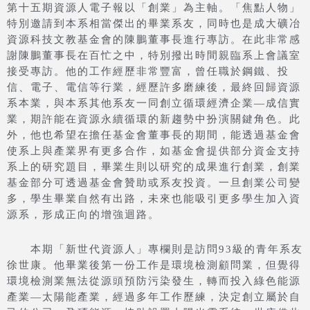
第十五期資源人電子報以「創業」為主軸。「焦點人物」
特別邀請到本系相當傑出的畢業系友，同時也是成大礦冶
資源科技文教基金會的陳鵬董事長進行專訪。在此非常感
謝陳鵬董事長在百忙之中，特別撥出時間親臨系上會議室
接受專訪。他的工作經歷非常豐富，曾任職於鋼鐵、投
信、電子、電信等行業，經歷許多磨練後，最終回歸資源
系本業，與本系其他系友一同創立循環經濟企業—成信實
業，期許能在資源永續循環的新趨勢中扮演關鍵角色。此
外，他也希望在擔任基金會董事長的期間，能透過基金會
使系上與產業界有更多合作，如基金會提供部分資金支持
系上的研究題目，畢業生則以研究的成果進行創業，創業
基金部分可透過基金會贊助或系友投資。一旦創業公司變
多，學生畢業自然有出路，未來也能吸引更多學生加入資
源系，形成正向的增強迴路。
本期「新世代資源人」專欄則是訪問93級的青年系友
徐世康。他畢業後第一份工作是環境檢測顧問業，但覺得
環境檢測業無法從源頭預防污染發生，轉而投入綠色能源
產業—太陽能產業，經過多年工作歷練，決定創立屬於自