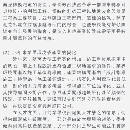
面臨轉換跑道的徬徨，學長毅然決然帶著一群同事轉移到
規模較小的利德工程。當時的利德工程以地盤改良與橋梁
工程為主要項目，並無隧道工程部門。這樣的挑戰，除了
創造出建立並擴張隧道部門的機會，也使學長能有帶領團
隊並向上發展的機會，是進入其他產業較難或需要更長時
間才能獲得的有益發展。
(2) 25年來業界環境或產業的變化
近年來，隨著大型工程案的增加，施工單位承擔更多
的風險，加上工程設計應符合施工現地需求的條件，業界
環境逐漸以施工單位為導向，產業結構逐漸由「設計指導
施工」轉變為「施工帶領設計」。標案以有利標取代最低
標，對於施工方有更多考量，使得施工單位品牌化，並由
其找尋顧問公司合作，形成產業關係趨於平行甚至顛倒的
情況。若勇於挑戰，建議可以先到營造公司取得實務經
驗，再決定是否需要到顧問公司。
在人才方面，目前業界仍然處於人才缺乏的情形，使
得內部形成年齡斷層。一部分是由於大環境的趨勢，學生
傾向到高科技產業就業，另一部分則是學生可能並未實際