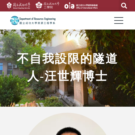
不自我設限的隧道
人-汪世輝博士