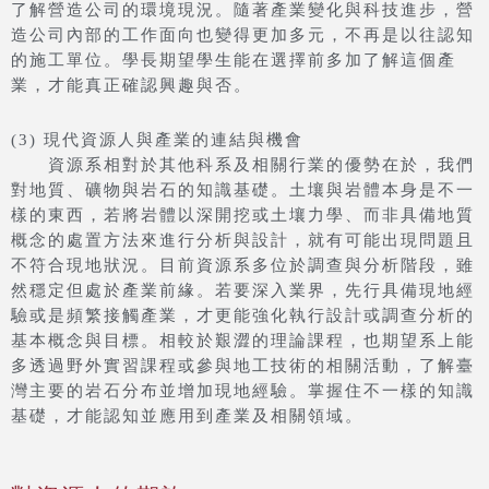
了解營造公司的環境現況。隨著產業變化與科技進步，營
造公司內部的工作面向也變得更加多元，不再是以往認知
的施工單位。學長期望學生能在選擇前多加了解這個產
業，才能真正確認興趣與否。
(3) 現代資源人與產業的連結與機會
資源系相對於其他科系及相關行業的優勢在於，我們
對地質、礦物與岩石的知識基礎。土壤與岩體本身是不一
樣的東西，若將岩體以深開挖或土壤力學、而非具備地質
概念的處置方法來進行分析與設計，就有可能出現問題且
不符合現地狀況。目前資源系多位於調查與分析階段，雖
然穩定但處於產業前緣。若要深入業界，先行具備現地經
驗或是頻繁接觸產業，才更能強化執行設計或調查分析的
基本概念與目標。相較於艱澀的理論課程，也期望系上能
多透過野外實習課程或參與地工技術的相關活動，了解臺
灣主要的岩石分布並增加現地經驗。掌握住不一樣的知識
基礎，才能認知並應用到產業及相關領域。