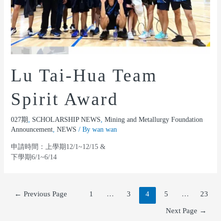
Lu Tai-Hua Team
Spirit Award
027期
,
SCHOLARSHIP NEWS
,
Mining and Metallurgy Foundation
Announcement
,
NEWS
/ By
wan wan
申請時間：上學期12/1~12/15 &
下學期6/1~6/14
←
Previous Page
1
…
3
4
5
…
23
Next Page
→