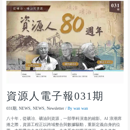
資源人電子報031期
031期
,
NEWS
,
NEWS
,
Newsletter
/ By
wan wan
八十年，從礦冶、礦油到資源，一部學科演進的縮影。AI 浪潮席
捲之際，資源工程正以跨域整合與數據驅動，重新定義自身的位