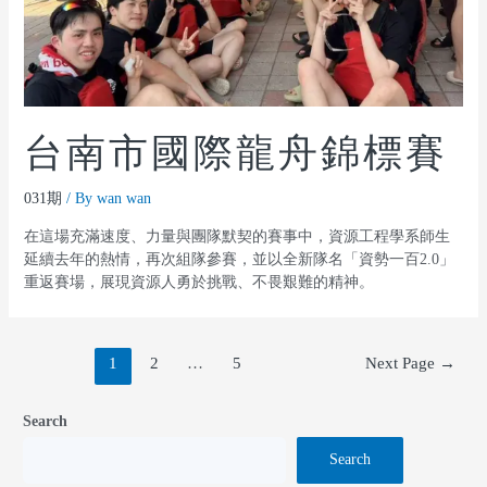
台南市國際龍舟錦標賽
031期
/ By
wan wan
在這場充滿速度、力量與團隊默契的賽事中，資源工程學系師生
延續去年的熱情，再次組隊參賽，並以全新隊名「資勢一百2.0」
重返賽場，展現資源人勇於挑戰、不畏艱難的精神。
1
2
…
5
Next Page
→
Search
Search