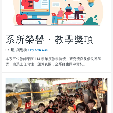
系所榮譽 · 教學獎項
031期
,
榮譽榜
/ By
wan wan
本系三位教師榮獲 114 學年度教學特優、研究優良及優良導師
獎，由系主任向性一頒獎表揚，全系師生同申賀忱。