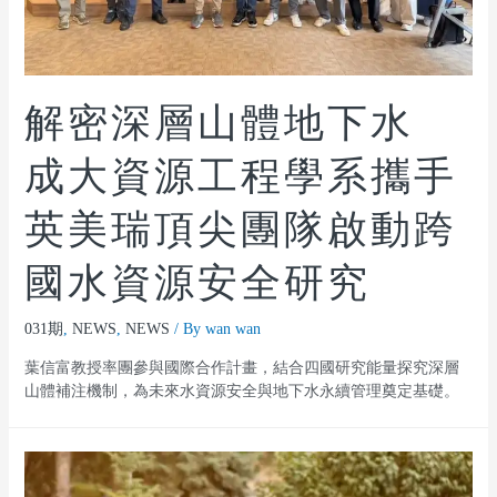
解密深層山體地下水
成大資源工程學系攜手
英美瑞頂尖團隊啟動跨
國水資源安全研究
031期
,
NEWS
,
NEWS
/ By
wan wan
葉信富教授率團參與國際合作計畫，結合四國研究能量探究深層
山體補注機制，為未來水資源安全與地下水永續管理奠定基礎。