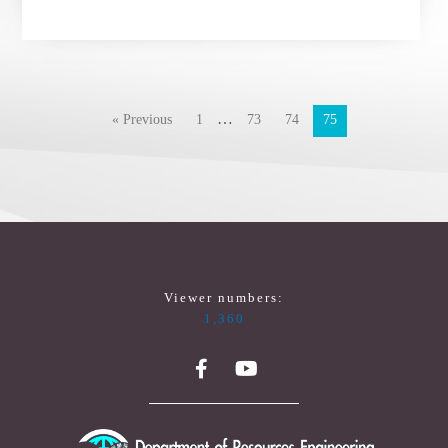
…
« Previous
1
73
74
75
Viewer numbers:
1,360