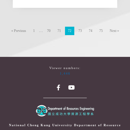
…
« Previous
1
70
71
72
73
74
75
Next »
Viewer numbers:
1,446
National Cheng Kung University Department of Resource