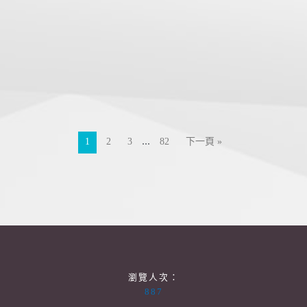
...
1
2
3
82
下一頁 »
瀏覽人次：
887