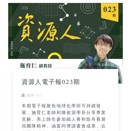
資源人電子報023期
2024 / 5 / 7
本期電子報聚焦地球化學與可持續發
展，施育仁老師和陳俊源學長分享專業
見解。系上師生參加鐵人賽和龍舟賽展
現團隊精神。涵蓋同儕讀書會成果、近