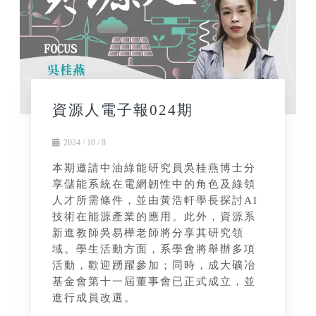
資源人電子報024期
2024 / 10 / 8
本期邀請中油綠能研究員吳桂燕博士分
享儲能系統在電網韌性中的角色及綠領
人才所需條件，並由黃浩軒學長探討AI
技術在能源產業的應用。此外，資源系
新進教師吳易樺老師將分享其研究領
域。學生活動方面，系學會將舉辦多項
活動，歡迎踴躍參加；同時，成大礦冶
基金會第十一屆董事會已正式成立，並
進行成員改選。