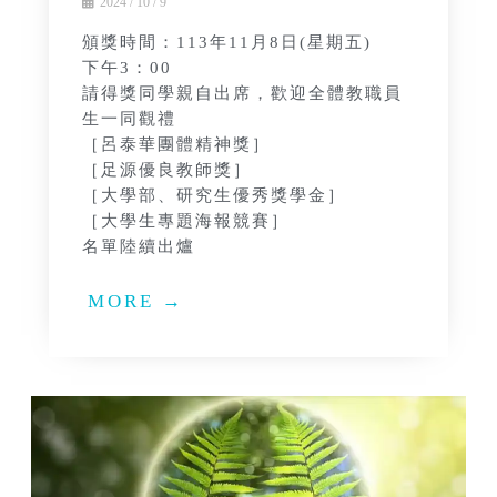
2024 / 10 / 9
頒獎時間：113年11月8日(星期五)
下午3：00
請得獎同學親自出席，歡迎全體教職員
生一同觀禮
［呂泰華團體精神獎］
［足源優良教師獎］
［大學部、研究生優秀獎學金］
［大學生專題海報競賽］
名單陸續出爐
MORE →