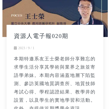
資源人電子報020期
2023 / 9 / 1
本期特邀系友王士榮老師分享難忘的
求學生活分享其學術與業界之旅並寄
語學弟妹。本期內容涵蓋地層下陷監
測、參訪英國地質調查所、地質技師
考試心得、學程認證結果、教學井的
設置，以及學生的實地學習和活動。
此外，亦提供近期獎學金資訊。