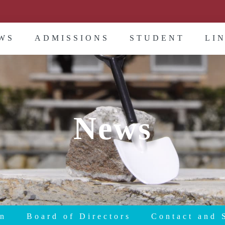
WS
ADMISSIONS
STUDENT
LI
News
on
Board of Directors
Contact and 