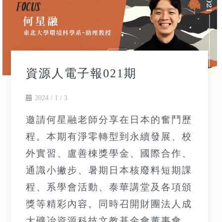
資源人電子報021期
2024 / 1 / 3
邀請何星融老師分享在日本的奮鬥歷
程。本期有淨零轉型到永續發展、校
外實習、盧善棟獎學金、國際合作、
通識小撇步、暑期日本核廢料短期課
程、系學會活動、泰華講堂及各項頒
獎等精彩內容。同時召開財團法人成
大礦冶資源科技文教基金會董事會