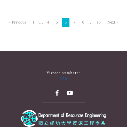
…
…
« Previous
1
4
5
6
7
8
13
Next »
Viewer numbers:
370