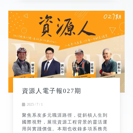
資源人電子報027期
2025 / 7 / 1
聚焦系友多元職涯路徑，從斜槓人生到
國際視野，展現資源工程背景的靈活運
用與實踐價值。本期也收錄多項系務亮