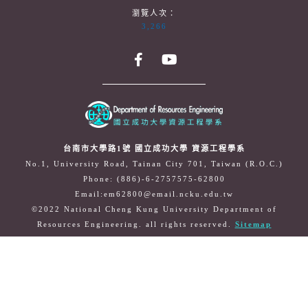
瀏覽人次：
3,266
台南市大學路1號 國立成功大學 資源工程學系
No.1, University Road, Tainan City 701, Taiwan (R.O.C.)
Phone: (886)-6-2757575-62800
Email:em62800@email.ncku.edu.tw
©2022 National Cheng Kung University Department of
Resources Engineering. all rights reserved.
Sitemap